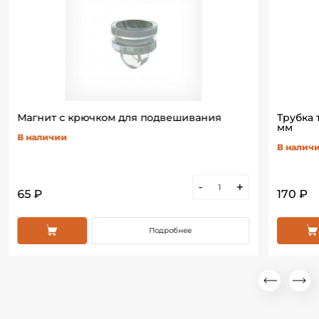
Магнит с крючком для подвешивания
Трубка
мм
В наличии
В налич
-
+
65 ₽
170 ₽
Подробнее