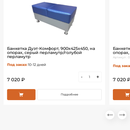
Банкетка Дуэт-Комфорт, 900х425х450, на
Банкетк
опорах, серый перламутр/голубой
опорах
перламутр
Артикул : 
Под заказ:
10-12 дней
Под зака
-
+
7 020 ₽
7 020 
Подробнее