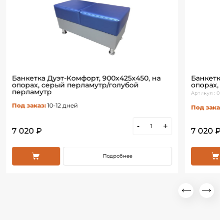
Банкетка Дуэт-Комфорт, 900х425х450, на
Банкетк
опорах, серый перламутр/голубой
опорах
перламутр
Артикул : 
Под заказ:
10-12 дней
Под зака
-
+
7 020 ₽
7 020 
Подробнее