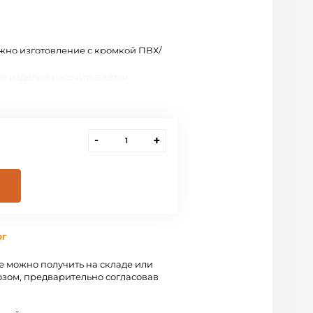
жно изготовление с кромкой ПВХ/
е изделий рассчитывается
-
+
рг
 можно получить на складе или
зом, предварительно согласовав