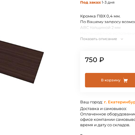
Под заказ:
1-3 дня
Кромка ПВХ 0,4 мм.
По Вашему запросу возмо
АВС толщиной 2 мм
Нестандартное исполнени
Показать описание
индивидуально.
750 ₽
В корзину
Ваш город:
г. Екатеринбу
Доставка и самовывоз:
Оплаченное оборудование
офисе компании самовыво
время и дату со складов.