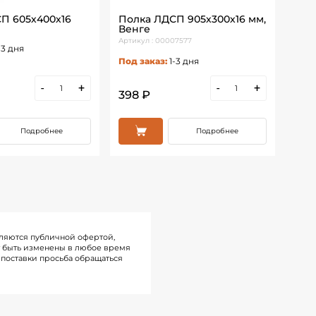
П 605х400х16
Полка ЛДСП 905х300х16 мм,
Пол
Венге
Бук
Артикул : 00007577
Артик
-3 дня
Под заказ:
1-3 дня
Под 
-
+
-
+
398 ₽
398
Подробнее
Подробнее
ляются публичной офертой,
т быть изменены в любое время
поставки просьба обращаться