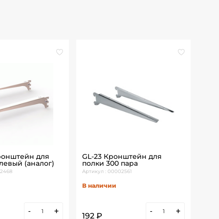
ронштейн для
GL-23 Кронштейн для
Кро
левый (аналог)
полки 300 пара
ДСП
02468
Артикул : 00002561
Артик
В наличии
В н
-
+
-
+
192 ₽
235