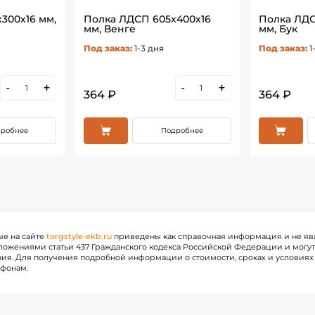
300х16 мм,
Полка ЛДСП 605х400х16
Полка ЛДС
мм, Венге
мм, Бук
Под заказ:
1-3 дня
Под заказ:
1
-
+
-
+
364 ₽
364 ₽
робнее
Подробнее
ые на сайте
torgstyle-ekb.ru
приведены как справочная информация и не яв
ожениями статьи 437 Гражданского кодекса Российской Федерации и могу
ия. Для получения подробной информации о стоимости, сроках и условиях 
ефонам.