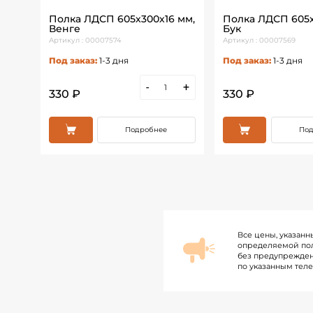
6
Полка ЛДСП 605х300х16 мм,
Полка ЛДСП 605х
Венге
Бук
Артикул : 00007574
Артикул : 00007569
Под заказ:
1-3 дня
Под заказ:
1-3 дня
+
-
+
330 ₽
330 ₽
Подробнее
Под
Все цены, указанн
определяемой пол
без предупрежден
по указанным тел