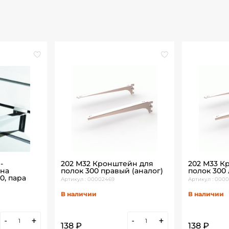
-
202 М32 Кронштейн для
202 М33 К
 на
полок 300 правый (аналог)
полок 300 
0, пара
Артикул : 00002469
Артикул : 000
В наличии
В наличии
-
+
-
+
138 ₽
138 ₽