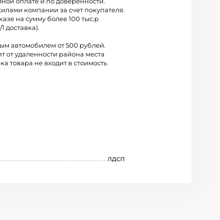
лной оплате и по доверенности.
силами компании за счет покупателя.
казе на сумму более 100 тыс.р
/1 доставка).
вым автомобилем от 500 рублей.
ит от удаленности района места
ка товара не входит в стоимость
ЛДСП