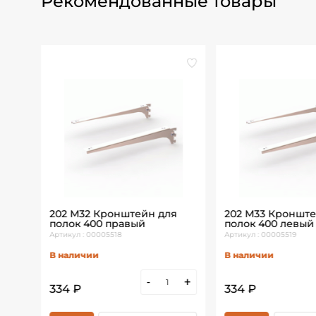
Рекомендованные товары
202 М32 Кронштейн для
202 М33 Кронште
полок 400 правый
полок 400 левый
Артикул : 00005518
Артикул : 00005519
В наличии
В наличии
+
-
+
334 ₽
334 ₽