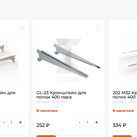
йн для
GL-23 Кронштейн для
202 М32 К
полки 400 пара
полок 400
Артикул : 00001933
Артикул : 0000
В наличии
В наличии
-
+
-
+
252 ₽
334 ₽