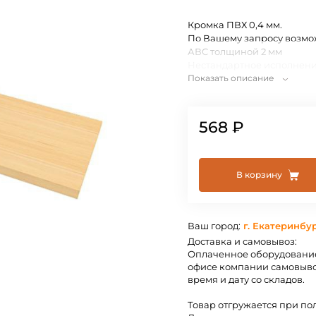
Кромка ПВХ 0,4 мм.
По Вашему запросу возмо
АВС толщиной 2 мм
Нестандартное исполнени
Показать описание
индивидуально.
568 ₽
В корзину
Ваш город:
г. Екатеринбу
Доставка и самовывоз:
Оплаченное оборудование
офисе компании самовыво
время и дату со складов.
Товар отгружается при по