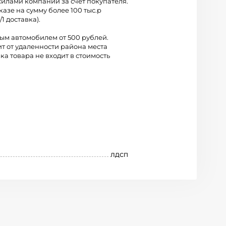
силами компании за счет покупателя.
казе на сумму более 100 тыс.р
/1 доставка).
вым автомобилем от 500 рублей.
ит от удаленности района места
ка товара не входит в стоимость
ЛДСП