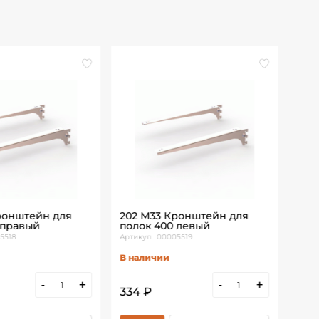
ронштейн для
202 М33 Кронштейн для
GL-
 правый
полок 400 левый
пол
5518
Артикул : 00005519
Артик
В наличии
В н
-
+
-
+
334 ₽
252