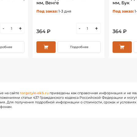
мм, Венге
мм, Бук
Под заказ:
1-3 дня
Под заказ:
1
-
+
-
+
364 ₽
364 ₽
робнее
Подробнее
ые на сайте
torgstyle-ekb.ru
приведены как справочная информация и не яв
ожениями статьи 437 Гражданского кодекса Российской Федерации и могу
ия. Для получения подробной информации о стоимости, сроках и условиях 
ефонам.