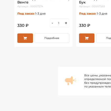
Венге
Бук
Артикул : 00007574
Артикул : 00007569
Под заказ:
1-3 дня
Под заказ:
1-3 дня
+
-
+
330 ₽
330 ₽
Подробнее
Под
Все цены, указанн
определяемой пол
без предупрежден
по указанным тел