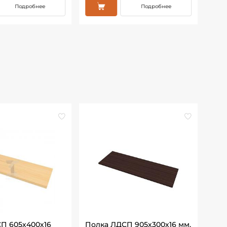
Подробнее
Подробнее
П 605х400х16
Полка ЛДСП 905х300х16 мм,
Пол