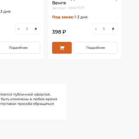
Венге
Бук
Артикул : 00007577
Артик
-3 дня
Под заказ:
1-3 дня
Под 
-
+
-
+
398 ₽
398
Подробнее
Подробнее
ляются публичной офертой,
т быть изменены в любое время
поставки просьба обращаться