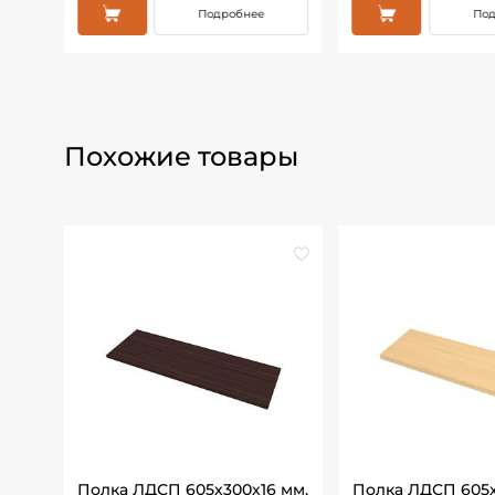
Подробнее
Под
Похожие товары
6
Полка ЛДСП 605х300х16 мм,
Полка ЛДСП 605х